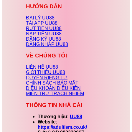
HƯỚNG DẪN
ĐẠI LÝ UU88
TẢI APP UU88
RÚT TIỀN UU88
NẠP TIỀN UU88
ĐĂNG KÝ UU88
ĐĂNG NHẬP UU88
VỀ CHÚNG TÔI
LIÊN HỆ UU88
GIỚI THIỆU UU88
QUYỀN RIÊNG TƯ
CHÍNH SÁCH BẢO MẬT
ĐIỀU KHOẢN ĐIỀU KIỆN
MIỄN TRỪ TRÁCH NHIỆM
THÔNG TIN NHÀ CÁI
Thương hiệu:
UU88
Website:
https://adultism.co.uk/