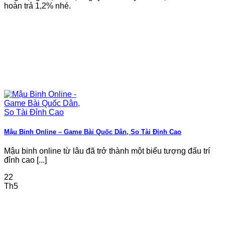
hoàn trả 1,2% nhé.
Mậu Binh Online – Game Bài Quốc Dân, So Tài Đỉnh Cao
Mậu binh online từ lâu đã trở thành một biểu tượng đấu trí
đỉnh cao [...]
22
Th5