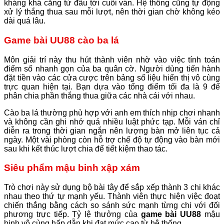
kháng khá căng từ đầu tới cuối ván. Hệ thống cũng tự động
xử lý thắng thua sau mỗi lượt, nên thời gian chờ không kéo
dài quá lâu.
Game bài UU88 cào ba lá
Môn giải trí này thu hút thành viên nhờ vào việc tính toán
điểm số nhanh gọn của ba quân cờ. Người dùng tiến hành
đặt tiền vào các cửa cược trên bảng số liệu hiển thị vô cùng
trực quan hiện tại. Bạn dựa vào tổng điểm tối đa là 9 để
phân chia phần thắng thua giữa các nhà cái với nhau.
Cào ba lá thường phù hợp với anh em thích nhịp chơi nhanh
và không cần ghi nhớ quá nhiều luật phức tạp. Mỗi ván chỉ
diễn ra trong thời gian ngắn nên lượng bàn mở liên tục cả
ngày. Một vài phòng còn hỗ trợ chế độ tự động vào bàn mới
sau khi kết thúc lượt chia để tiết kiệm thao tác.
Siêu phẩm mậu binh xập xám
Trò chơi này sử dụng bộ bài tây để sắp xếp thành 3 chi khác
nhau theo thứ tự mạnh yếu. Thành viên thực hiện việc đoạt
chiến thắng bằng cách so sánh sức mạnh từng chi với đối
phương trực tiếp. Tỷ lệ thưởng của
game bài UU88
mậu
binh vô cùng hấp dẫn khi đạt mức cao từ hệ thống.