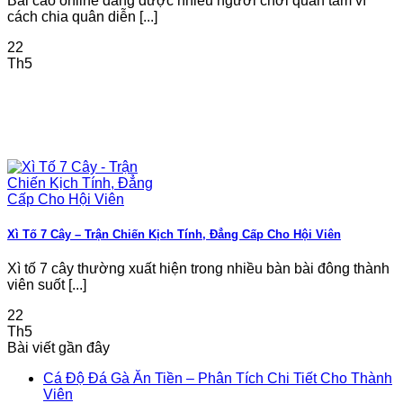
Bài cào online đang được nhiều người chơi quan tâm vì
cách chia quân diễn [...]
22
Th5
Xì Tố 7 Cây – Trận Chiến Kịch Tính, Đẳng Cấp Cho Hội Viên
Xì tố 7 cây thường xuất hiện trong nhiều bàn bài đông thành
viên suốt [...]
22
Th5
Bài viết gần đây
Cá Độ Đá Gà Ăn Tiền – Phân Tích Chi Tiết Cho Thành
Không
Viên