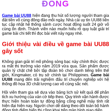
ĐỒNG
Game bài UU88
hiện đang thu hút số lượng người tham gia
đặt tiền vô cùng đông đảo mỗi ngày. Nhà cái uy tín UU88 liên
tục cập nhật hệ thống sảnh cược hoạt động suốt 24 giờ vô
cùng ổn định. Thành viên nào muốn hiểu rõ quy luật giải trí
game bài chi tiết thì đọc bài viết này ngay nhé.
Giới thiệu vài điều về game bài UU88
gây sốt
Không gian giải trí mô phỏng sòng bạc này chính thức được
ra mắt thị trường vào năm 2019 vừa qua. Sản phẩm được
quản lý chặt chẽ bởi tập đoàn trò chơi danh tiếng trên thế
giới, Kingmaker, có trụ sở chính tại Philippines.
Game bài
UU88
mang đến trải nghiệm đấu trí chuyên nghiệp với hệ
thống đồ họa 3D chất lượng cao vô cùng sắc nét.
Hội viên tham gia sẽ dựa vào bảng lịch sử kết quả để phân
tích xu hướng của ván cờ tiếp theo. Quy trình vận hành được
thực hiện hoàn toàn tự động bằng công nghệ máy tính rất
hiện đại hiện nay. Người chơi dễ dàng theo dõi toàn bộ hành
động tính điểm hiển thị công khai trên màn hình giao diện.